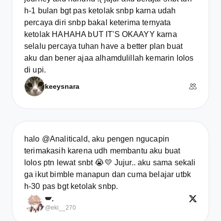
h-1 bulan bgt pas ketolak snbp karna udah
percaya diri snbp bakal keterima ternyata
ketolak HAHAHA bUT IT'S OKAAYY karna
selalu percaya tuhan have a better plan buat
aku dan bener ajaa alhamdulillah kemarin lolos
di upi.
keeysnara
halo @AnaliticaId, aku pengen ngucapin
terimakasih karena udh membantu aku buat
lolos ptn lewat snbt 😭💛 Jujur.. aku sama sekali
ga ikut bimble manapun dan cuma belajar utbk
h-30 pas bgt ketolak snbp.
🪽.
@eki__270