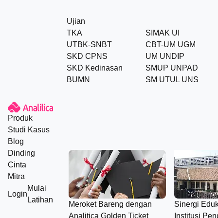
Ujian
TKA
SIMAK UI
UTBK-SNBT
CBT-UM UGM
SKD CPNS
UM UNDIP
SKD Kedinasan
SMUP UNPAD
BUMN
SM UTUL UNS
Produk
Studi Kasus
Blog
Dinding
Cinta
Mitra
Mulai
Login
Latihan
Meroket Bareng dengan
Sinergi Eduk
Analitica Golden Ticket
Institusi Pe