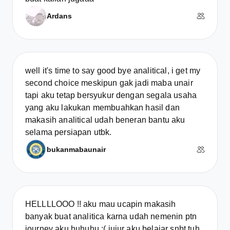
Ardans
well it's time to say good bye analitical, i get my
second choice meskipun gak jadi maba unair
tapi aku tetap bersyukur dengan segala usaha
yang aku lakukan membuahkan hasil dan
makasih analitical udah beneran bantu aku
selama persiapan utbk.
bukanmabaunair
HELLLLOOO !! aku mau ucapin makasih
banyak buat analitica karna udah nemenin ptn
journey aku huhuhu :( jujur aku belajar snbt tuh