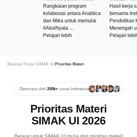
Rangkaian program
Hasil kerja 
kolaborasi antara Analitica
bersama Inst
dan Mitra untuk memulai
Pendidikan 
#AksiNyata ...
Menengah unt
Pelajari lebih
Pelajari lebi
Beranda
Tryout SIMAK UI
Prioritas Materi
Dipercaya oleh
200k+
siswa Indonesia
Prioritas Materi
SIMAK UI 2026
Belajar untuk SIMAK UI mulai dari prioritas materi!